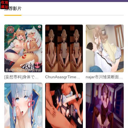
推荐影片
[妄想専科]身体で解决百鬼屋探侦事务所 ～百鬼屋 光の妖怪事件簿～ 第四话 妖怪大戦争复讐剧
ChunAsasgrTimeRainYuki
najar市川雏菜断面图偶像大师2