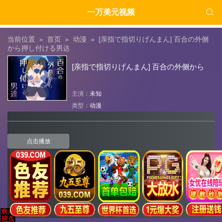

一万美元视频
当前位置 »
首页
»
动漫
»
[亲指で指切りげんまん] 百合の外侧
から押し付ける男达
[亲指で指切りげんまん] 百合の外侧から
押し付ける男达
主演：
未知
类型：
动漫
点击播放