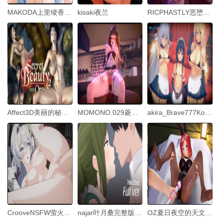
MAKODA上里绫香视频
kisaki夜兰
RICPHASTLY恶堕之路Part0-薇塔HonkaiImpact3rd中文字幕
Affect3D美丽的秘密2_兽人仪式
MOMONO.029菱纱菱纱成人训练预测疾病人情治疗中文字幕
akira_Brave777KonoSubaNTR01
CrooveNSFW萤火虫NW1080p
najar叶月桑完整版MP4PixivFanbox偶像大将
OZ夏日夜空的天文观测与年长男友的婚前旅行-兔女郎版中文字幕