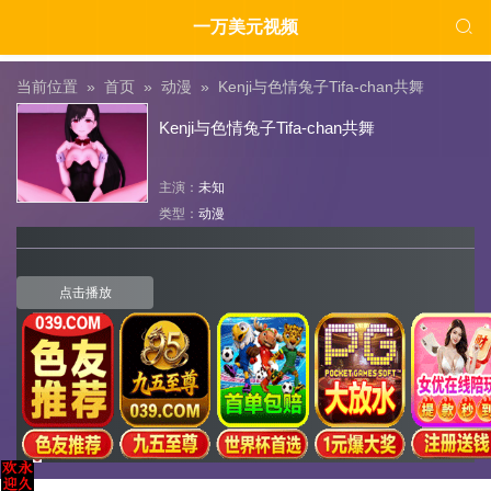

一万美元视频
当前位置 »
首页
»
动漫
»
Kenji与色情兔子Tifa-chan共舞
Kenji与色情兔子Tifa-chan共舞
主演：
未知
类型：
动漫
点击播放