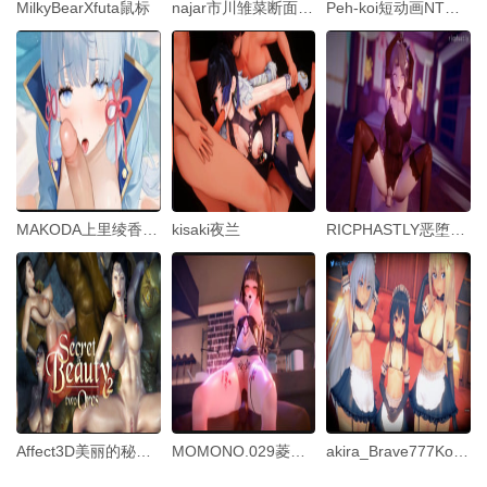
MilkyBearXfuta鼠标
najar市川雏菜断面图偶像大师2
Peh-koi短动画NTR天使3.5
MAKODA上里绫香视频
kisaki夜兰
RICPHASTLY恶堕之路Part0-薇塔HonkaiImpact3rd中文字幕
Affect3D美丽的秘密2_兽人仪式
MOMONO.029菱纱菱纱成人训练预测疾病人情治疗中文字幕
akira_Brave777KonoSubaNTR01