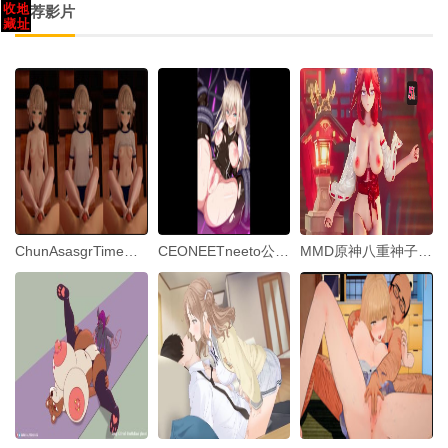
推荐影片
ChunAsasgrTimeRainYuki
CEONEETneeto公司老总闪TO姬-零子朸戏王
MMD原神八重神子-YaeMiko新年舞蹈