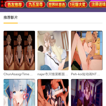
推荐影片
ChunAsasgrTimeRainYuki
najar市川雏菜断面图偶像大师2
Peh-koi短动画NTR天使3.5