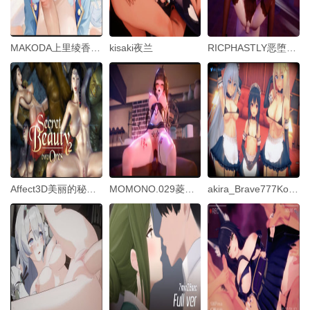
MAKODA上里绫香视频
kisaki夜兰
RICPHASTLY恶堕之路Part0-薇塔HonkaiImpact3rd中文字幕
Affect3D美丽的秘密2_兽人仪式
MOMONO.029菱纱菱纱成人训练预测疾病人情治疗中文字幕
akira_Brave777KonoSubaNTR01