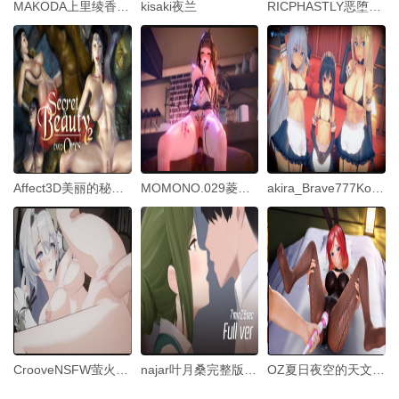
MAKODA上里绫香视频
kisaki夜兰
RICPHASTLY恶堕之路Part0-薇塔HonkaiImpact3rd中文字幕
Affect3D美丽的秘密2_兽人仪式
MOMONO.029菱纱菱纱成人训练预测疾病人情治疗中文字幕
akira_Brave777KonoSubaNTR01
CrooveNSFW萤火虫NW1080p
najar叶月桑完整版MP4PixivFanbox偶像大将
OZ夏日夜空的天文观测与年长男友的婚前旅行-兔女郎版中文字幕