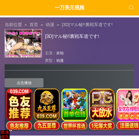

一万美元视频
当前位置 »
首页
»
动漫
»
[3D]マル秘!!裏戦车道です!
[3D]マル秘!!裏戦车道です!
主演：
未知
类型：
动漫
点击播放