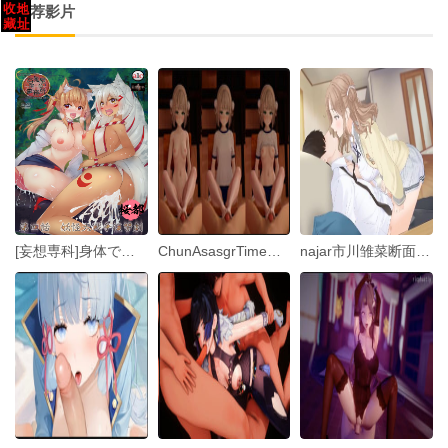
推荐影片
[妄想専科]身体で解决百鬼屋探侦事务所 ～百鬼屋 光の妖怪事件簿～ 第四话 妖怪大戦争复讐剧
ChunAsasgrTimeRainYuki
najar市川雏菜断面图偶像大师2